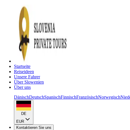
Startseite
Reiseideen
Unsere Fahrer
Über Slowenien
Über uns
Dänisch
Deutsch
Spanisch
Finnisch
Französisch
Norwegisch
Nied
DE
EUR
Kontaktieren Sie uns