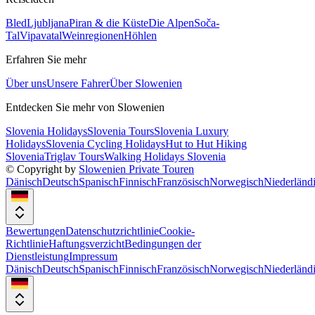
Bled
Ljubljana
Piran & die Küste
Die Alpen
Soča-
Tal
Vipavatal
Weinregionen
Höhlen
Erfahren Sie mehr
Über uns
Unsere Fahrer
Über Slowenien
Entdecken Sie mehr von Slowenien
Slovenia Holidays
Slovenia Tours
Slovenia Luxury
Holidays
Slovenia Cycling Holidays
Hut to Hut Hiking
Slovenia
Triglav Tours
Walking Holidays Slovenia
© Copyright by
Slowenien Private Touren
Dänisch
Deutsch
Spanisch
Finnisch
Französisch
Norwegisch
Niederländ
Bewertungen
Datenschutzrichtlinie
Cookie-
Richtlinie
Haftungsverzicht
Bedingungen der
Dienstleistung
Impressum
Dänisch
Deutsch
Spanisch
Finnisch
Französisch
Norwegisch
Niederländ