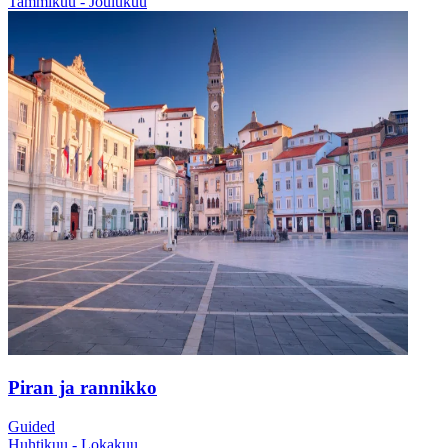
Tammikuu - Joulukuu
Piran ja rannikko
Guided
Huhtikuu - Lokakuu