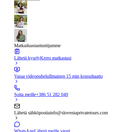
Matkailuasiantuntijamme
Lähetä kysely
Kerro matkastasi
Varaa videopuhelu
Ilmainen 15 min konsultaatio
Soita meille
+386 51 282 049
Lähetä sähköpostia
info@sloveniaprivatetours.com
WhatsApp
Lähetä meille viesti