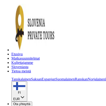
Etusivu
Matkasuunnitelmat
Kuljettajamme
Sloveniasta
Tietoa meistä
Tanskalainen
Saksan
Espanjan
Suomalainen
Ranskan
Norjalainen
FI
EUR
Ota yhteyttä